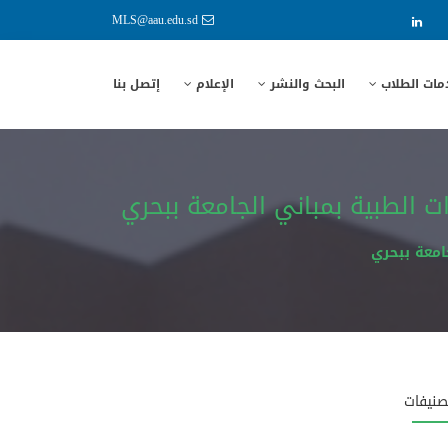
MLS@aau.edu.sd
مات الطلاب
البحث والنشر
الإعلام
إتصل بنا
 الطبية بمباني الجامعة ببحري
امعة ببحري
صنيفات