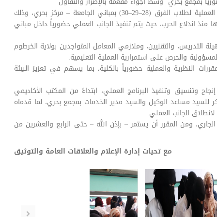
ضورياً بمجمع بحري وسط أجواء مفعمة بالإصرار والتفاؤل
والسعادة، بدأت كلية علوم المختبرات الطبية تنفيذ المقررات العملية لطلاب الفرق (28–29–30) بمباني الجامعة – مركز بحري، وذلك
منذ اندلاع الحرب، حيث يتم تنفيذ الجانب العملي حضورياً داخل مباني
ة التدريس، والتقنيين، وملازمي المعامل المتواجدين بولاية الخرطوم
ؤولية والحرص على استمرارية العملية التعليمية.
ررات النظرية والعملية حضورياً بالكلية، بما يسهم في تعزيز البيئة
اح وتنسيق وتنفيذ البرنامج العملي، ابتداءً من المكتب الأكاديمي
كر للسيد مساعد الوكيل والسيد مدير الخدمات بمجمع بحري، لما قدماه
انطلاق الجانب العملي.
الجاري، ومن المقرر أن يستمر – بإذن الله – حتى الرابع والعشرين من
مع تحيات إدارة الإعلام والعلاقات العامة والتوثيق