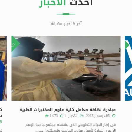
أحدث
الأخبار
آخر 5 أخبار مضافة
٣٠
٥
ديسمبر
يناير
مبادرة نظافة معامل كلية علوم المختبرات الطبية
كل
د.
05-ديسمبر-2025
الأخبار
1
1,073
في إطار الحراك التطوعي الذي يشهده مجتمع جامعة الزعيم
الأزهري لإعادة تأهيل مباني الجامعة وتهيئتها، عب...
في