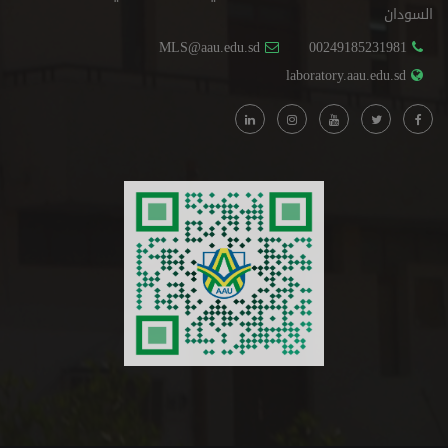
السودان
MLS@aau.edu.sd
00249185231981
laboratory.aau.edu.sd