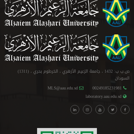
ص.ب ب: 1432 ، جامعة الزعيم الأزهري ، الخرطوم بحري ، (1311)
السودان
MLS@aau.edu.sd
00249185231981
laboratory.aau.edu.sd