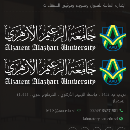
الإدارة العامة للقبول وتقويم وتوثيق الشهادات
ص.ب ب: 1432 ، جامعة الزعيم الأزهري ، الخرطوم بحري ، (1311)
السودان
MLS@aau.edu.sd
00249185231981
laboratory.aau.edu.sd