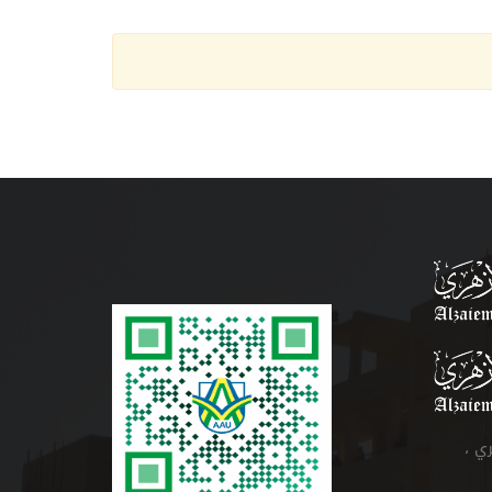
زهري ،