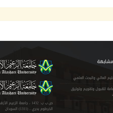
مشابهة
عليم العالي والبحث العلمي
لعامة للقبول وتقويم وتوثيق
ص.ب ب: 1432 ، جامعة الزعيم الأ
الخرطوم بحري ، (1311) السودان