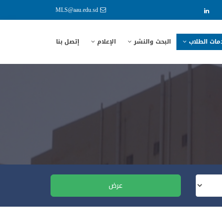
MLS@aau.edu.sd
مات الطلاب
البحث والنشر
الإعلام
إتصل بنا
عرض