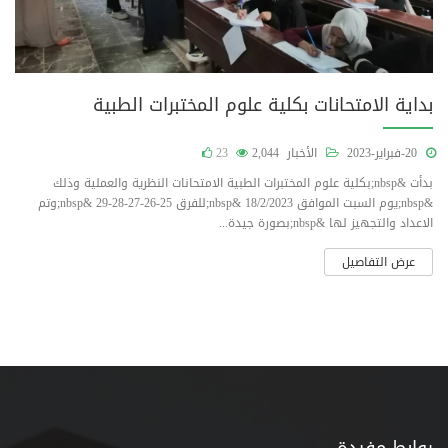
بداية الامتحانات بكلية علوم المختبرات الطبية
20-فبراير-2023
الأخبار
2,044
23
بدأت &nbsp;بكلية علوم المختبرات الطبية الامتحانات النظرية والعملية وذلك
&nbsp;يوم السبت الموافق 18/2/2023 &nbsp;للفرق 25-26-27-28-29 &nbsp;وتم
الاعداد والتجهيز لها &nbsp;بصورة جيدة...
عرض التفاصيل