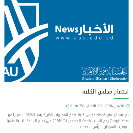
اجتماع مجلس الكلية
30-يناير-2026
الأخبار
793
0
تم عقد اجتماع &nbsp;مجلس كلية علوم المختبرات الطبية رقم 2026/1 اسفيريا عبر
Google Meet يوم السبت &nbsp;الموافق 2026/1/24 في تمام الساعة الثانية ظهرا
بتوقيت السودان ، ترأس الاجتماع...