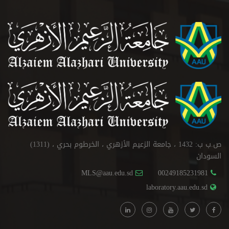
ص.ب ب: 1432 ، جامعة الزعيم الأزهري ، الخرطوم بحري ، (1311)
السودان
MLS@aau.edu.sd
00249185231981
laboratory.aau.edu.sd