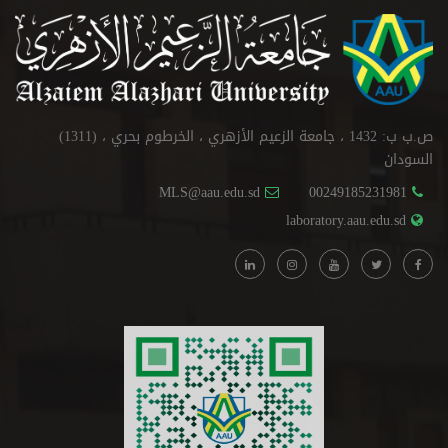
ص.ب ب: 1432 ، جامعة الزعيم الأزهري ، الخرطوم بحري ، (1311)
السودان
MLS@aau.edu.sd
00249185231981
laboratory.aau.edu.sd