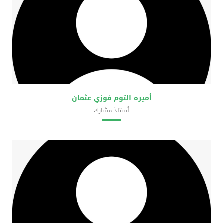
أميره التوم فوزي عثمان
أستاذ مشارك
كلية علوم المختبرات الطبية