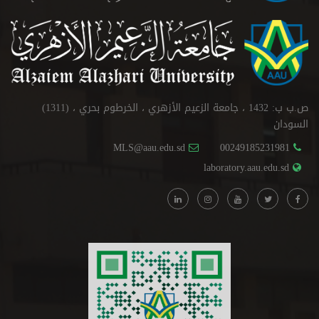
ص.ب ب: 1432 ، جامعة الزعيم الأزهري ، الخرطوم بحري ، (1311)
السودان
MLS@aau.edu.sd
00249185231981
laboratory.aau.edu.sd