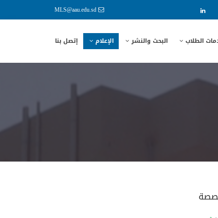
MLS@aau.edu.sd
مات الطلاب
البحث والنشر
الإعلام
إتصل بنا
خصصة