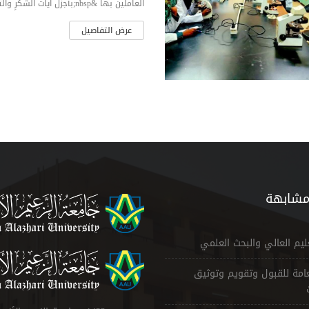
العاملين بها &nbsp;بأجزل ايات الشكرِ والتقدير، للسادة/ الإدارة العليا &nbsp;ومكتب الوك...
عرض التفاصيل
مشابهة
عليم العالي والبحث العلمي
لعامة للقبول وتقويم وتوثيق